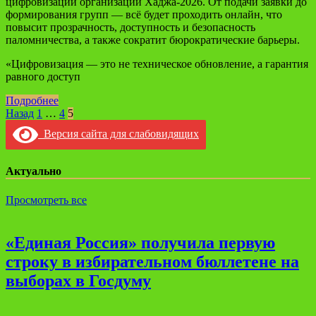
цифровизации организации Хаджа-2026. От подачи заявки до
формирования групп — всё будет проходить онлайн, что
повысит прозрачность, доступность и безопасность
паломничества, а также сократит бюрократические барьеры.
«Цифровизация — это не техническое обновление, а гарантия
равного доступ
Подробнее
Навигация
Назад
1
…
4
5
по
Версия сайта для слабовидящих
записям
Актуально
Просмотреть все
«Единая Россия» получила первую
строку в избирательном бюллетене на
выборах в Госдуму