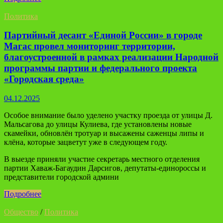
Политика
Партийный десант «Единой России» в городе
Магас провел мониторинг территории,
благоустроенной в рамках реализации Народной
программы партии и федерального проекта
«Городская среда»
04.12.2025
Особое внимание было уделено участку проезда от улицы Д.
Мальсагова до улицы Кулиева, где установлены новые
скамейки, обновлён тротуар и высажены саженцы липы и
клёна, которые зацветут уже в следующем году.
В выезде приняли участие секретарь местного отделения
партии Хаваж-Багаудин Дарсигов, депутаты-единороссы и
представители городской админи
Подробнее
Общество
/
Политика