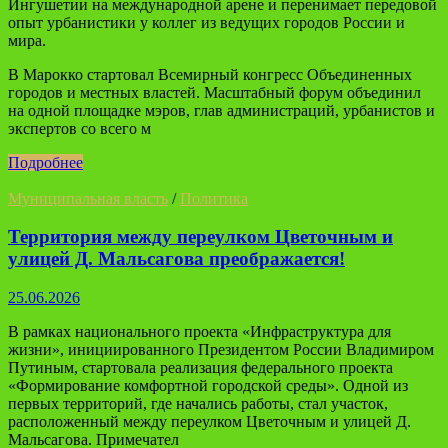
Ингушетии на международной арене и перенимает передовой
опыт урбанистики у коллег из ведущих городов России и
мира.
В Марокко стартовал Всемирный конгресс Объединенных
городов и местных властей. Масштабный форум объединил
на одной площадке мэров, глав администраций, урбанистов и
экспертов со всего м
Подробнее
Муниципальная власть
/
Политика
Территория между переулком Цветочным и
улицей Д. Мальсагова преображается!
25.06.2026
В рамках национального проекта «Инфраструктура для
жизни», инициированного Президентом России Владимиром
Путиным, стартовала реализация федерального проекта
«Формирование комфортной городской среды». Одной из
первых территорий, где начались работы, стал участок,
расположенный между переулком Цветочным и улицей Д.
Мальсагова. Примечател