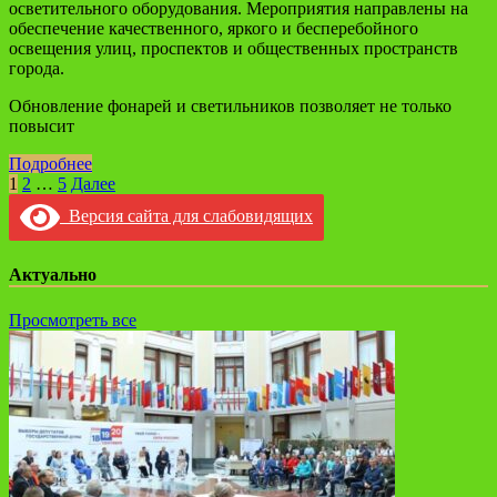
осветительного оборудования. Мероприятия направлены на
обеспечение качественного, яркого и бесперебойного
освещения улиц, проспектов и общественных пространств
города.
Обновление фонарей и светильников позволяет не только
повысит
Подробнее
Навигация
1
2
…
5
Далее
по
Версия сайта для слабовидящих
записям
Актуально
Просмотреть все