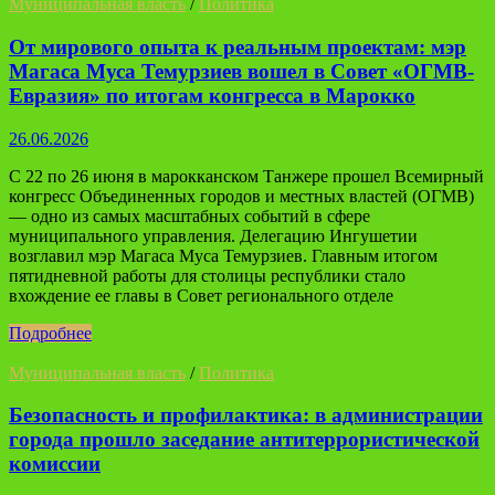
Муниципальная власть
/
Политика
От мирового опыта к реальным проектам: мэр
Магаса Муса Темурзиев вошел в Совет «ОГМВ-
Евразия» по итогам конгресса в Марокко
26.06.2026
С 22 по 26 июня в марокканском Танжере прошел Всемирный
конгресс Объединенных городов и местных властей (ОГМВ)
— одно из самых масштабных событий в сфере
муниципального управления. Делегацию Ингушетии
возглавил мэр Магаса Муса Темурзиев. Главным итогом
пятидневной работы для столицы республики стало
вхождение ее главы в Совет регионального отделе
Подробнее
Муниципальная власть
/
Политика
Безопасность и профилактика: в администрации
города прошло заседание антитеррористической
комиссии