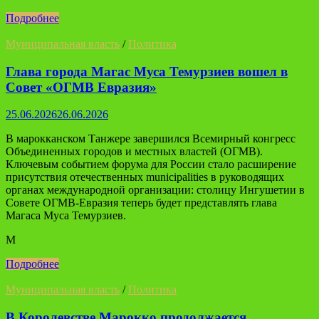
Подробнее
Муниципальная власть
/
Политика
Глава города Магас Муса Темурзиев вошел в
Совет «ОГМВ Евразия»
25.06.2026
26.06.2026
В марокканском Танжере завершился Всемирный конгресс
Объединенных городов и местных властей (ОГМВ).
Ключевым событием форума для России стало расширение
присутствия отечественных municipalities в руководящих
органах международной организации: столицу Ингушетии в
Совете ОГМВ-Евразия теперь будет представлять глава
Магаса Муса Темурзиев.
М
Подробнее
Муниципальная власть
/
Политика
В Королевстве Марокко продолжается