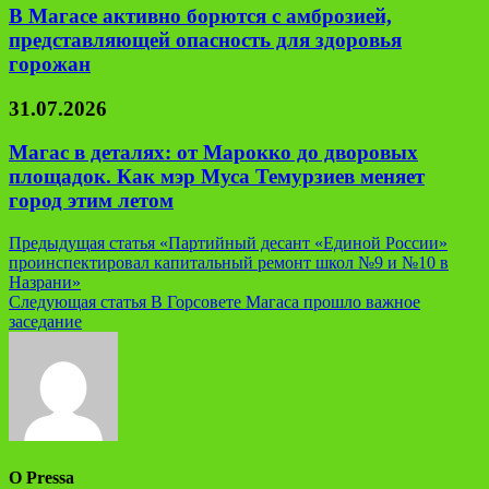
В Магасе активно борются с амброзией,
представляющей опасность для здоровья
горожан
31.07.2026
Магас в деталях: от Марокко до дворовых
площадок. Как мэр Муса Темурзиев меняет
город этим летом
Навигация
Предыдущая статья
«Партийный десант «Единой России»
проинспектировал капитальный ремонт школ №9 и №10 в
по
Назрани»
записям
Следующая статья
В Горсовете Магаса прошло важное
заседание
О Pressa