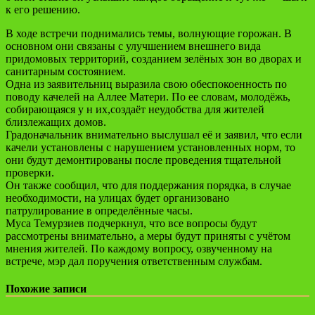
к его решению.
В ходе встречи поднимались темы, волнующие горожан. В
основном они связаны с улучшением внешнего вида
придомовых территорий, созданием зелёных зон во дворах и
санитарным состоянием.
Одна из заявительниц выразила свою обеспокоенность по
поводу качелей на Аллее Матери. По ее словам, молодёжь,
собирающаяся у н их,создаёт неудобства для жителей
близлежащих домов.
Градоначальник внимательно выслушал её и заявил, что если
качели установлены с нарушением установленных норм, то
они будут демонтированы после проведения тщательной
проверки.
Он также сообщил, что для поддержания порядка, в случае
необходимости, на улицах будет организовано
патрулирование в определённые часы.
Муса Темурзиев подчеркнул, что все вопросы будут
рассмотрены внимательно, а меры будут приняты с учётом
мнения жителей. По каждому вопросу, озвученному на
встрече, мэр дал поручения ответственным службам.
Похожие записи