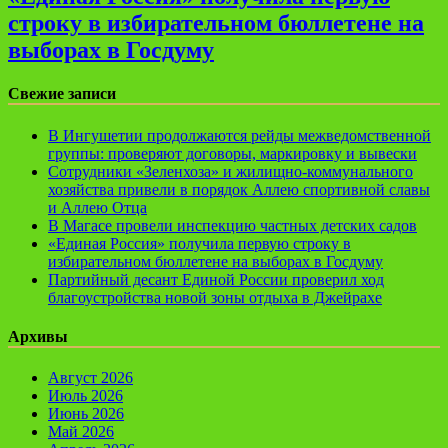
строку в избирательном бюллетене на
выборах в Госдуму
Свежие записи
В Ингушетии продолжаются рейды межведомственной
группы: проверяют договоры, маркировку и вывески
Сотрудники «Зеленхоза» и жилищно-коммунального
хозяйства привели в порядок Аллею спортивной славы
и Аллею Отца
В Магасе провели инспекцию частных детских садов
«Единая Россия» получила первую строку в
избирательном бюллетене на выборах в Госдуму
Партийный десант Единой России проверил ход
благоустройства новой зоны отдыха в Джейрахе
Архивы
Август 2026
Июль 2026
Июнь 2026
Май 2026