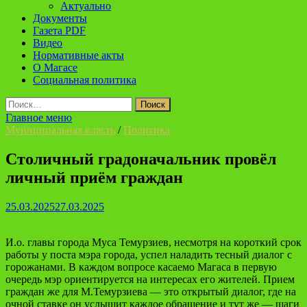
Актуально
Документы
Газета PDF
Видео
Нормативные акты
О Магасе
Социальная политика
Найти:
Главное меню
Муниципальная власть
/
Политика
Столичный градоначальник провёл
личный приём граждан
25.03.2025
27.03.2025
И.о. главы города Муса Темурзиев, несмотря на короткий срок
работы у поста мэра города, успел наладить тесный диалог с
горожанами. В каждом вопросе касаемо Магаса в первую
очередь мэр ориентируется на интересах его жителей. Прием
граждан же для М.Темурзиева — это открытый диалог, где на
очной ставке он услышит каждое обращение и тут же — шаги