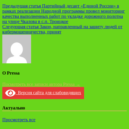
Навигация
Предыдущая статья
Партийный десант «Единой России» в
рамках реализации Народной программы провел мониторинг
по
качества выполненных работ по укладке дорожного полотна
записям
на улице Чкалова в с.п. Троицкое
Следующая статья
Закон, направленный на защиту людей от
кибермошенничества, принят
О Pressa
Посмотреть все записи автора Pressa →
Версия сайта для слабовидящих
Актуально
Просмотреть все