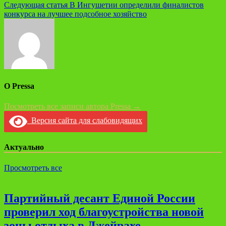
по
Следующая статья
В Ингушетии определили финалистов
записям
конкурса на лучшее подсобное хозяйство
О Pressa
Посмотреть все записи автора Pressa →
Версия сайта для слабовидящих
Актуально
Просмотреть все
Партийный десант Единой России
проверил ход благоустройства новой
зоны отдыха в Джейрахе