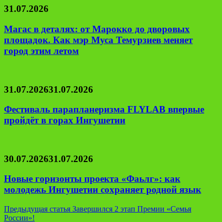
31.07.2026
Магас в деталях: от Марокко до дворовых
площадок. Как мэр Муса Темурзиев меняет
город этим летом
31.07.2026
31.07.2026
Фестиваль парапланеризма FLYLAB впервые
пройдёт в горах Ингушетии
30.07.2026
31.07.2026
Новые горизонты проекта «Фаьлг»: как
молодежь Ингушетии сохраняет родной язык
Навигация
Предыдущая статья
Завершился 2 этап Премии «Семья
России»!