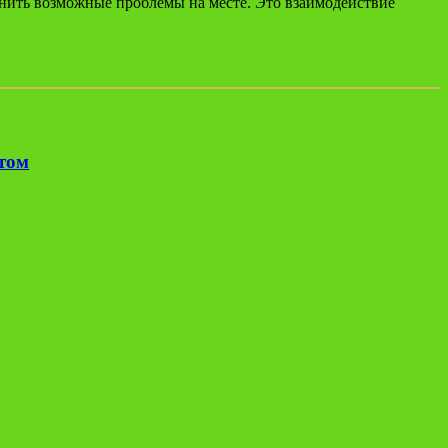
анить возможные проблемы на месте. Это взаимодействие
етом