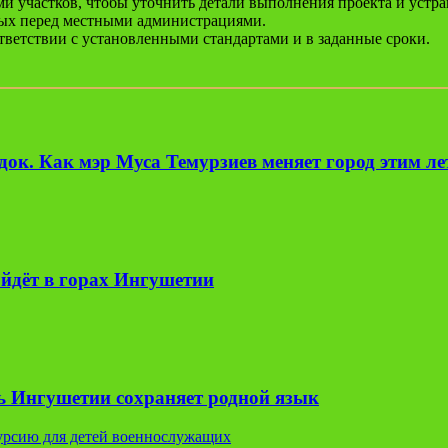
и участков, чтобы уточнить детали выполнения проекта и устр
нных перед местными администрациями.
тветствии с установленными стандартами и в заданные сроки.
ок. Как мэр Муса Темурзиев меняет город этим л
йдёт в горах Ингушетии
ь Ингушетии сохраняет родной язык
урсию для детей военнослужащих