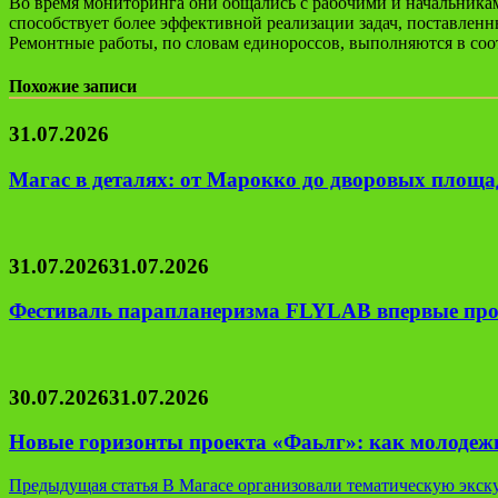
Во время мониторинга они общались с рабочими и начальникам
способствует более эффективной реализации задач, поставле
Ремонтные работы, по словам единороссов, выполняются в соо
Похожие записи
31.07.2026
Магас в деталях: от Марокко до дворовых площад
31.07.2026
31.07.2026
Фестиваль парапланеризма FLYLAB впервые про
30.07.2026
31.07.2026
Новые горизонты проекта «Фаьлг»: как молодеж
Навигация
Предыдущая статья
В Магасе организовали тематическую экск