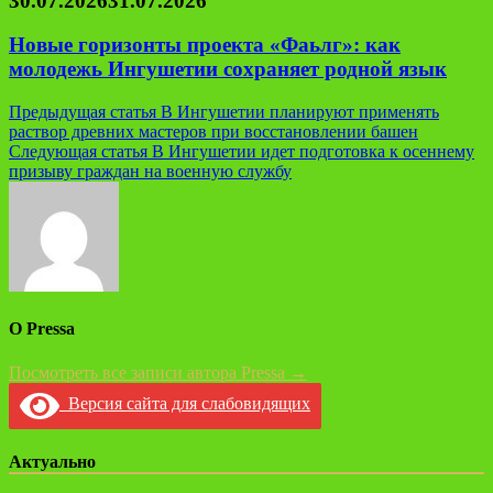
30.07.2026
31.07.2026
Новые горизонты проекта «Фаьлг»: как
молодежь Ингушетии сохраняет родной язык
Навигация
Предыдущая статья
В Ингушетии планируют применять
раствор древних мастеров при восстановлении башен
по
Следующая статья
В Ингушетии идет подготовка к осеннему
записям
призыву граждан на военную службу
О Pressa
Посмотреть все записи автора Pressa →
Версия сайта для слабовидящих
Актуально