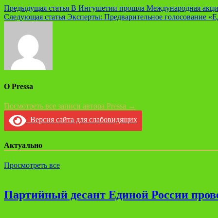
Навигация
Предыдущая статья
В Ингушетии прошла Международная акци
Следующая статья
Эксперты: Предварительное голосование «Е
по
записям
О Pressa
Посмотреть все записи автора Pressa →
Версия сайта для слабовидящих
Актуально
Просмотреть все
Партийный десант Единой России прове