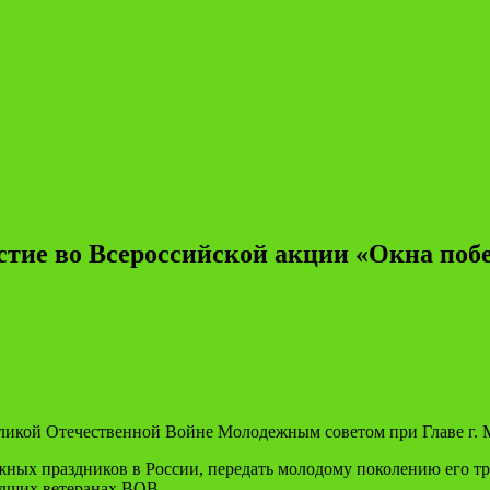
стие во Всероссийской акции «Окна поб
икой Отечественной Войне Молодежным советом при Главе г. М
ажных праздников в России, передать молодому поколению его т
едших ветеранах ВОВ.