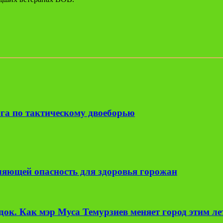
га по тактическому двоеборью
вляющей опасность для здоровья горожан
ок. Как мэр Муса Темурзиев меняет город этим л