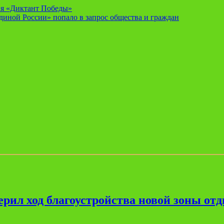
я «Диктант Победы»
диной России» попало в запрос общества и граждан
рил ход благоустройства новой зоны от