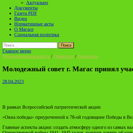
Актуально
Документы
Газета PDF
Видео
Нормативные акты
О Магасе
Социальная политика
Найти:
Главное меню
Муниципальная власть
/
Общество
/
Политика
Молодежный совет г. Магас принял уча
28.04.2023
В рамках Всероссийской патриотической акции
«Окна победы» приуроченной к 78-ой годовщине Победы в Вел
Главные аспекты акции: создать атмосферу одного из самых в
Отечественной войны 1941–1945 годов, почтить память об уш