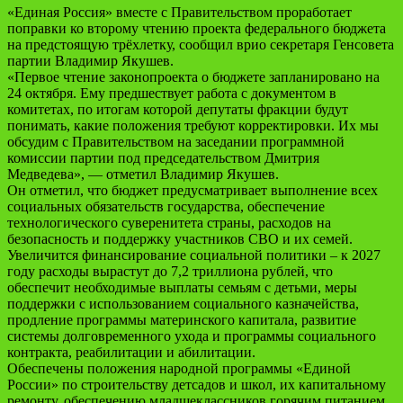
«Единая Россия» вместе с Правительством проработает
поправки ко второму чтению проекта федерального бюджета
на предстоящую трёхлетку, сообщил врио секретаря Генсовета
партии Владимир Якушев.
«Первое чтение законопроекта о бюджете запланировано на
24 октября. Ему предшествует работа с документом в
комитетах, по итогам которой депутаты фракции будут
понимать, какие положения требуют корректировки. Их мы
обсудим с Правительством на заседании программной
комиссии партии под председательством Дмитрия
Медведева», — отметил Владимир Якушев.
Он отметил, что бюджет предусматривает выполнение всех
социальных обязательств государства, обеспечение
технологического суверенитета страны, расходов на
безопасность и поддержку участников СВО и их семей.
Увеличится финансирование социальной политики – к 2027
году расходы вырастут до 7,2 триллиона рублей, что
обеспечит необходимые выплаты семьям с детьми, меры
поддержки с использованием социального казначейства,
продление программы материнского капитала, развитие
системы долговременного ухода и программы социального
контракта, реабилитации и абилитации.
Обеспечены положения народной программы «Единой
России» по строительству детсадов и школ, их капитальному
ремонту, обеспечению младшеклассников горячим питанием.