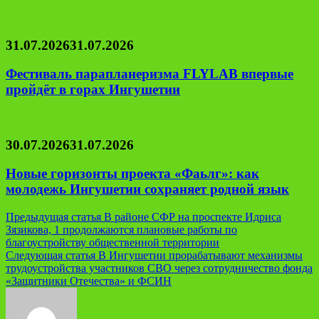
31.07.2026
31.07.2026
Фестиваль парапланеризма FLYLAB впервые
пройдёт в горах Ингушетии
30.07.2026
31.07.2026
Новые горизонты проекта «Фаьлг»: как
молодежь Ингушетии сохраняет родной язык
Навигация
Предыдущая статья
В районе СФР на проспекте Идриса
Зязикова, 1 продолжаются плановые работы по
по
благоустройству общественной территории
записям
Следующая статья
В Ингушетии прорабатывают механизмы
трудоустройства участников СВО через сотрудничество фонда
«Защитники Отечества» и ФСИН