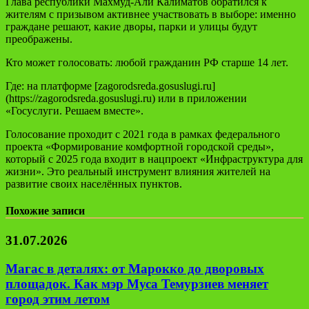
Глава республики Махмуд-Али Калиматов обратился к
жителям с призывом активнее участвовать в выборе: именно
граждане решают, какие дворы, парки и улицы будут
преображены.
Кто может голосовать: любой гражданин РФ старше 14 лет.
Где: на платформе [zagorodsreda.gosuslugi.ru]
(https://zagorodsreda.gosuslugi.ru) или в приложении
«Госуслуги. Решаем вместе».
Голосование проходит с 2021 года в рамках федерального
проекта «Формирование комфортной городской среды»,
который с 2025 года входит в нацпроект «Инфраструктура для
жизни». Это реальный инструмент влияния жителей на
развитие своих населённых пунктов.
Похожие записи
31.07.2026
Магас в деталях: от Марокко до дворовых
площадок. Как мэр Муса Темурзиев меняет
город этим летом