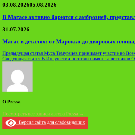
03.08.2026
05.08.2026
В Магасе активно борются с амброзией, предста
31.07.2026
Магас в деталях: от Марокко до дворовых площад
Навигация
Предыдущая статья
Муса Темурзиев принимает участие во Все
Следующая статья
В Ингушетии почтили память защитников О
по
записям
О Pressa
Посмотреть все записи автора Pressa →
Версия сайта для слабовидящих