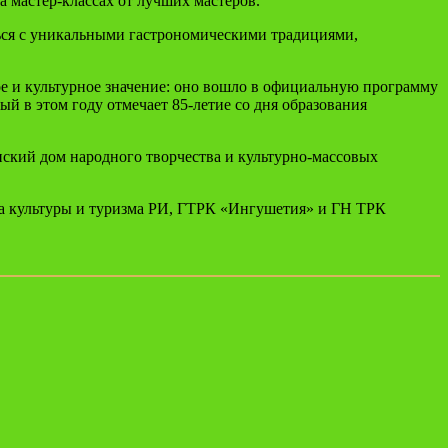
 мастер-классах от лучших мастеров.
ься с уникальными гастрономическими традициями,
ое и культурное значение: оно вошло в официальную программу
й в этом году отмечает 85-летие со дня образования
кий дом народного творчества и культурно-массовых
а культуры и туризма РИ, ГТРК «Ингушетия» и ГН ТРК