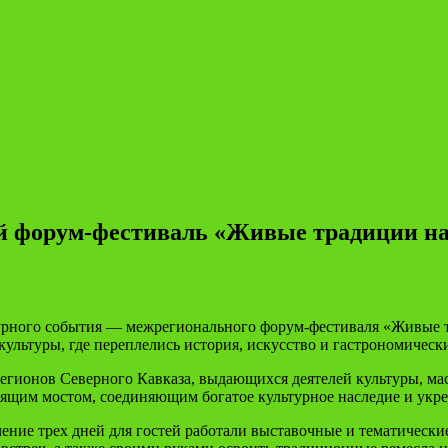
й форум-фестиваль «Живые традиции н
турного события — межрегионального форум-фестиваля «Живые 
ультуры, где переплелись история, искусство и гастрономическ
егионов Северного Кавказа, выдающихся деятелей культуры, м
тоящим мостом, соединяющим богатое культурное наследие и ук
ние трех дней для гостей работали выставочные и тематически