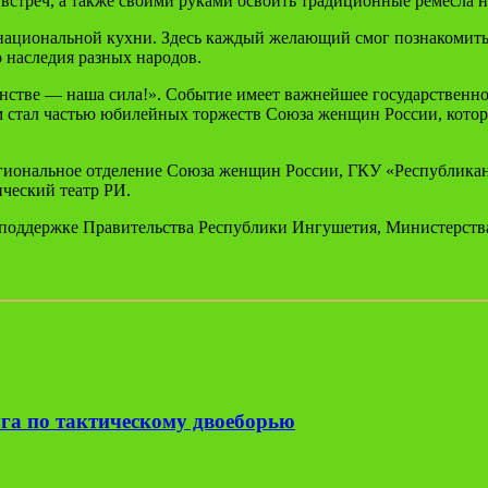
стреч, а также своими руками освоить традиционные ремесла на
 национальной кухни. Здесь каждый желающий смог познакомит
 наследия разных народов.
инстве — наша сила!». Событие имеет важнейшее государственн
м стал частью юбилейных торжеств Союза женщин России, которы
гиональное отделение Союза женщин России, ГКУ «Республиканс
ческий театр РИ.
 поддержке Правительства Республики Ингушетия, Министерств
га по тактическому двоеборью