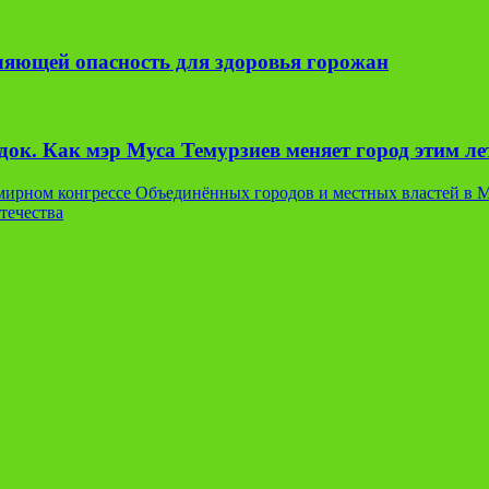
вляющей опасность для здоровья горожан
ок. Как мэр Муса Темурзиев меняет город этим л
мирном конгрессе Объединённых городов и местных властей в 
течества