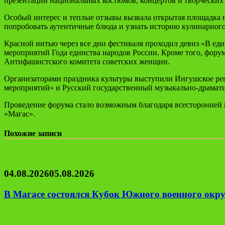
презентаций национальных костюмов, концертов и творческих в
Особый интерес и теплые отзывы вызвала открытая площадка
попробовать аутентичные блюда и узнать историю кулинарного
Красной нитью через все дни фестиваля проходил девиз «В ед
мероприятий Года единства народов России. Кроме того, фору
Антифашистского комитета советских женщин.
Организаторами праздника культуры выступили Ингушское ре
мероприятий» и Русский государственный музыкально-драмати
Проведение форума стало возможным благодаря всесторонней
«Магас».
Похожие записи
04.08.2026
05.08.2026
В Магасе состоялся Кубок Южного военного окру