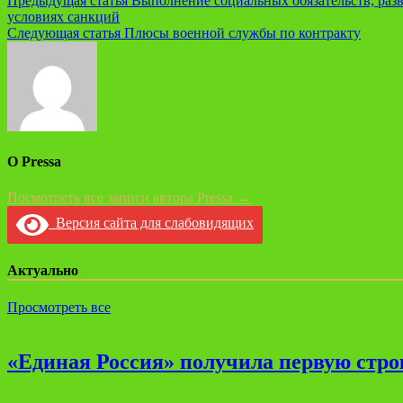
Навигация
Предыдущая статья
Выполнение социальных обязательств, раз
условиях санкций
по
Следующая статья
Плюсы военной службы по контракту
записям
О Pressa
Посмотреть все записи автора Pressa →
Версия сайта для слабовидящих
Актуально
Просмотреть все
«Единая Россия» получила первую стро