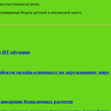
ем участникам встречи.
освященная Неделе детской и юношеской книге.
е ИТ-обучение
ийскую онлайн-олимпиаду по окружающему миру 
внедрение безналичных расчетов