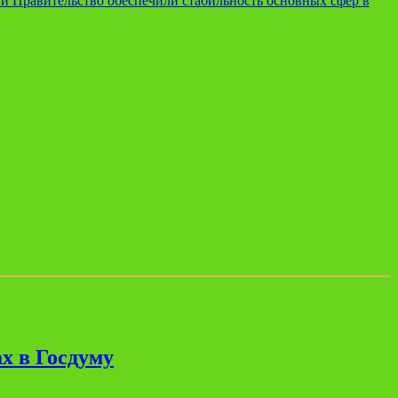
и Правительство обеспечили стабильность основных сфер в
х в Госдуму