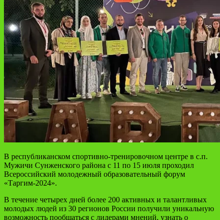
В республиканском спортивно-тренировочном центре в с.п.
Мужичи Сунженского района с 11 по 15 июля проходил
Всероссийский молодежный образовательный форум
«Таргим-2024».
В течение четырех дней более 200 активных и талантливых
молодых людей из 30 регионов России получили уникальную
возможность пообщаться с лидерами мнений, узнать о