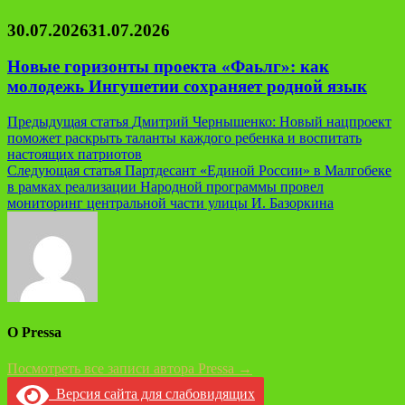
30.07.2026
31.07.2026
Новые горизонты проекта «Фаьлг»: как
молодежь Ингушетии сохраняет родной язык
Навигация
Предыдущая статья
Дмитрий Чернышенко: Новый нацпроект
поможет раскрыть таланты каждого ребенка и воспитать
по
настоящих патриотов
записям
Следующая статья
Партдесант «Единой России» в Малгобеке
в рамках реализации Народной программы провел
мониторинг центральной части улицы И. Базоркина
О Pressa
Посмотреть все записи автора Pressa →
Версия сайта для слабовидящих