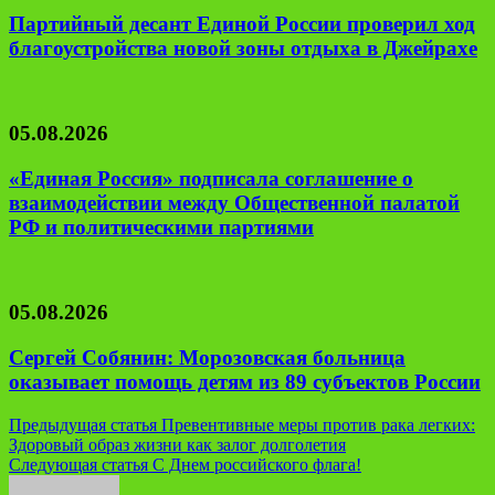
Партийный десант Единой России проверил ход
благоустройства новой зоны отдыха в Джейрахе
05.08.2026
«Единая Россия» подписала соглашение о
взаимодействии между Общественной палатой
РФ и политическими партиями
05.08.2026
Сергей Собянин: Морозовская больница
оказывает помощь детям из 89 субъектов России
Навигация
Предыдущая статья
Превентивные меры против рака легких:
Здоровый образ жизни как залог долголетия
по
Следующая статья
С Днем российского флага!
записям