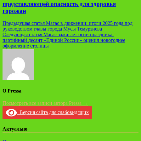
представляющей опасность для здоровья
горожан
Навигация
Предыдущая статья
Магас в движении: итоги 2025 года под
руководством главы города Мусы Темурзиева
по
Следующая статья
Магас зажигает огни праздника:
записям
партийный десант «Единой России» оценил новогоднее
оформление столицы
О Pressa
Посмотреть все записи автора Pressa →
Версия сайта для слабовидящих
Актуально