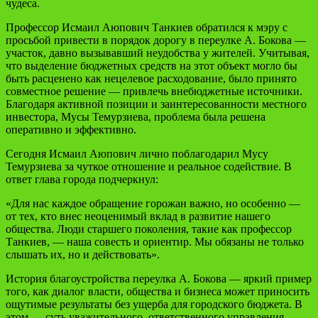
чудеса.
Профессор Исмаил Аюпович Танкиев обратился к мэру с
просьбой привести в порядок дорогу в переулке А. Бокова —
участок, давно вызывавший неудобства у жителей. Учитывая,
что выделение бюджетных средств на этот объект могло бы
быть расценено как нецелевое расходование, было принято
совместное решение — привлечь внебюджетные источники.
Благодаря активной позиции и заинтересованности местного
инвестора, Мусы Темурзиева, проблема была решена
оперативно и эффективно.
Сегодня Исмаил Аюпович лично поблагодарил Мусу
Темурзиева за чуткое отношение и реальное содействие. В
ответ глава города подчеркнул:
«Для нас каждое обращение горожан важно, но особенно —
от тех, кто внес неоценимый вклад в развитие нашего
общества. Люди старшего поколения, такие как профессор
Танкиев, — наша совесть и ориентир. Мы обязаны не только
слышать их, но и действовать».
История благоустройства переулка А. Бокова — яркий пример
того, как диалог власти, общества и бизнеса может приносить
ощутимые результаты без ущерба для городского бюджета. В
этом — суть уважительного, ответственного управления.