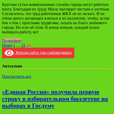
Круглые сутки коммунальные службы города несут рабочую
вахту. Благодаря их труду Магас выглядит чистым и уютным.
Согласитесь, что труд работников ЖКХ не из легких. И не
очень много желающих влиться в их коллектив, чтобы, встав
бок о бок с простыми трудягами, пахать на благо любимого
города. Но я не об этом. В конце концов, каждый волен
выбирать работу, кот
Подробнее
Навигация
Назад
1
…
21
22
по
Версия сайта для слабовидящих
записям
Актуально
Просмотреть все
«Единая Россия» получила первую
строку в избирательном бюллетене на
выборах в Госдуму