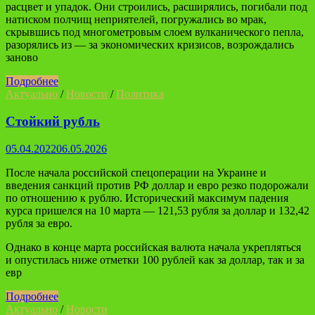
расцвет и упадок. Они строились, расширялись, погибали под
натиском полчищ неприятелей, погружались во мрак,
скрывшись под многометровым слоем вулканического пепла,
разорялись из — за экономических кризисов, возрождались
заново
Подробнее
Актуально
/
Новости
/
Политика
Стойкий рубль
05.04.2022
06.05.2026
После начала российской спецоперации на Украине и
введения санкций против РФ доллар и евро резко подорожали
по отношению к рублю. Исторический максимум падения
курса пришелся на 10 марта — 121,53 рубля за доллар и 132,42
рубля за евро.
Однако в конце марта российская валюта начала укрепляться
и опустилась ниже отметки 100 рублей как за доллар, так и за
евр
Подробнее
Актуально
/
Новости