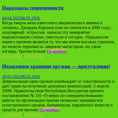
Парадоксы современности
04.04.2022
06.05.2026
Когда умерла жена известного американского комика и
сатирика Джорджа Карлина (сам он скончался в 2008 году) ,
популярный острослов написал эту невероятно
выразительную статью, уместную и сегодня. «Парадоксом
нашего времени является то, что мы имеем высокие строения,
но низкую терпимость, широкие магистрали, но узкие
взгляды. Тратим больше
Подробнее
Актуально
/
Общество
Незаконное хранение оружия — преступление!
29.03.2022
06.05.2026
Добровольная сдача оружия освобождает от отвественности и
дает право на получение денежных компенсаций. 2 апреля
2009г. Правительством Республики Ингушетия принято
постановление № 110 «О мерах по совершенствованию
работы по организации приема незаконно хранящегося
огнестрельного оружия, боеприпасов, взрывчатых веществ и
средств для произво
Подробнее
Актуально
/
Общество