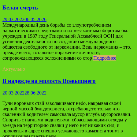
Белая смерть
29.03.2022
06.05.2026
Международный день борьбы со злоупотреблением
наркотическими средствами и их незаконным оборотом был
учрежден в 1987 году Генеральной Ассамблеей ООН для
усиления деятельности по созданию международного
общества свободного от наркомании. Ведь наркомания – это,
прежде всего, тотальное поражение личности,
сопровождающееся осложнениями со стор
Подробнее
Актуально
В надежде на милость Всевышнего
20.03.2022
28.06.2022
Тучи вороньих стай заволакивают небо, накрывая своей
черной массой бульдозериста, отгребающего только что
сваленный водителем самосвала мусор вглубь мусоросвалки.
Спорить с наглыми водителями, сбрасывающими отходы у
въезда на территорию свалки у него нет никаких сил, и
проклятья в адрес спешно уезжающего камазиста тонут в
оглушающем гвалте перн