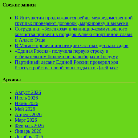
Свежие записи
В Ингушетии продолжаются рейды межведомственной
группы: проверяют договоры, маркировку и вывески
Сотрудники «Зеленхоза» и жилищно-коммунального
хозяйства привели в порядок Аллею спортивной славы
и Аллею Отца
В Магасе провели инспекцию частных детских садов
«Единая Россия» получила первую строку в
избирательном бюллетене на выборах в Госдуму
Партийный десант Единой России проверил ход
благоустройства новой зоны отдыха в Джейрахе
Архивы
Август 2026
Июль 2026
Июнь 2026
Май 2026
Апрель 2026
Март 2026
Февраль 2026
Январь 2026
Декабрь 2025