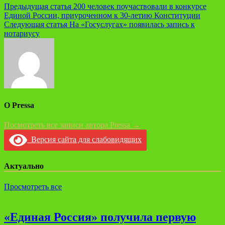
Навигация
Предыдущая статья
200 человек поучаствовали в конкурсе
Единой России, приуроченном к 30-летию Конституции
по
Следующая статья
На «Госуслугах» появилась запись к
записям
нотариусу
О Pressa
Посмотреть все записи автора Pressa →
Версия сайта для слабовидящих
Актуально
Просмотреть все
«Единая Россия» получила первую