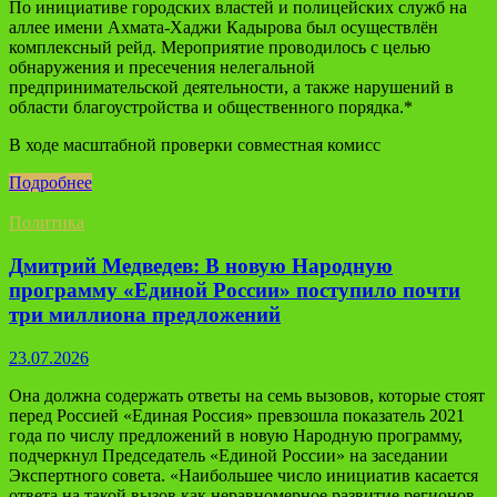
По инициативе городских властей и полицейских служб на
аллее имени Ахмата-Хаджи Кадырова был осуществлён
комплексный рейд. Мероприятие проводилось с целью
обнаружения и пресечения нелегальной
предпринимательской деятельности, а также нарушений в
области благоустройства и общественного порядка.*
В ходе масштабной проверки совместная комисс
Подробнее
Политика
Дмитрий Медведев: В новую Народную
программу «Единой России» поступило почти
три миллиона предложений
23.07.2026
Она должна содержать ответы на семь вызовов, которые стоят
перед Россией «Единая Россия» превзошла показатель 2021
года по числу предложений в новую Народную программу,
подчеркнул Председатель «Единой России» на заседании
Экспертного совета. «Наибольшее число инициатив касается
ответа на такой вызов как неравномерное развитие регионов