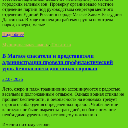
городских зеленых зон. Проверку организовало местное
отделение партии под руководством секретаря местного
отделения Единой России в городе Магасе Хаваж-Багаудина
Дарсигова. В ходе инспекции рабочая группа осмотрела
парки, скверы, малые
Подробнее
Муниципальная власть
/
Политика
В Магасе спасатели и представители
администрации провели профилактический
урок безопасности для юных горожан
22.07.2026
Лето, озеро и пляж традиционно ассоциируются с радостью,
весельем и долгожданным отдыхом. Однако водная стихия не
прощает беспечности, и безопасность на водоемах требует
строгого соблюдения определенных правил. Чтобы летние
каникулы не были омрачены трагедией, особое внимание
необходимо уделять подрастающему поколению.
Именно поэтому сегодн