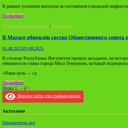
В рамках усиления контроля за состоянием городской инфрас
Подробнее
Муниципальная власть
/
Политика
В Магасе обновлён состав Общественного совета 
01.08.2025
03.08.2025
В столице Республики Ингушетия прошло заседание, на котор
обязанности главы города Муса Темурзиев, который подчеркнул
«Наша цель — сд
Подробнее
Навигация
Назад
1
…
4
5
по
Версия сайта для слабовидящих
записям
Актуально
Просмотреть все