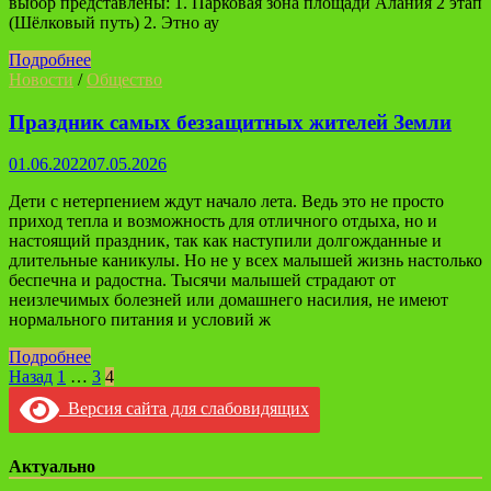
выбор представлены: 1. Парковая зона площади Алания 2 этап
(Шёлковый путь) 2. Этно ау
Подробнее
Новости
/
Общество
Праздник самых беззащитных жителей Земли
01.06.2022
07.05.2026
Дети с нетерпением ждут начало лета. Ведь это не просто
приход тепла и возможность для отличного отдыха, но и
настоящий праздник, так как наступили долгожданные и
длительные каникулы. Но не у всех малышей жизнь настолько
беспечна и радостна. Тысячи малышей страдают от
неизлечимых болезней или домашнего насилия, не имеют
нормального питания и условий ж
Подробнее
Навигация
Назад
1
…
3
4
по
Версия сайта для слабовидящих
записям
Актуально