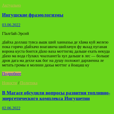
Актуально
Ингушские фразеологизмы
03.06.2022
ГIалгIай-Эрсий
дIайха доллаш тувса аьшк ший ханнахьа де хIама куй железо
пока горячо дIайхачо воагавича шийлачун фу яьхад пуганая
ворона куста боится дIахо ваха моттигяц дальше ехать некуда
дIахо ма вода гIулакх чоалханегIа хул дальше в лес — больше
дров дага ма деххе как бог на душу положит дархвенна ле
метать громы и молнии дахьа моттиг а йоацаш ку
Подробнее
Новости
/
Политика
В Магасе обсудили вопросы развития топливно-
энергетического комплекса Ингушетии
02.06.2022