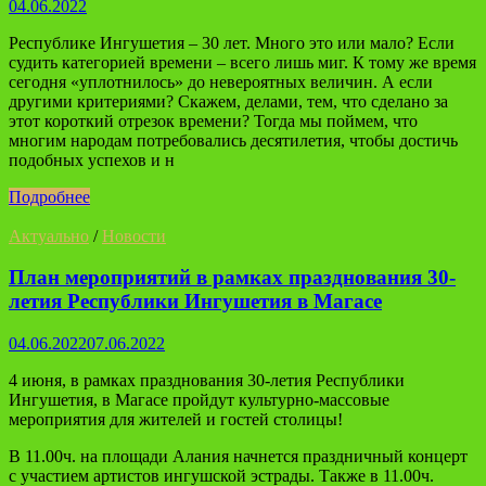
04.06.2022
Республике Ингушетия – 30 лет. Много это или мало? Если
судить категорией времени – всего лишь миг. К тому же время
сегодня «уплотнилось» до невероятных величин. А если
другими критериями? Скажем, делами, тем, что сделано за
этот короткий отрезок времени? Тогда мы поймем, что
многим народам потребовались десятилетия, чтобы достичь
подобных успехов и н
Подробнее
Актуально
/
Новости
План мероприятий в рамках празднования 30-
летия Республики Ингушетия в Магасе
04.06.2022
07.06.2022
4 июня, в рамках празднования 30-летия Республики
Ингушетия, в Магасе пройдут культурно-массовые
мероприятия для жителей и гостей столицы!
В 11.00ч. на площади Алания начнется праздничный концерт
с участием артистов ингушской эстрады. Также в 11.00ч.