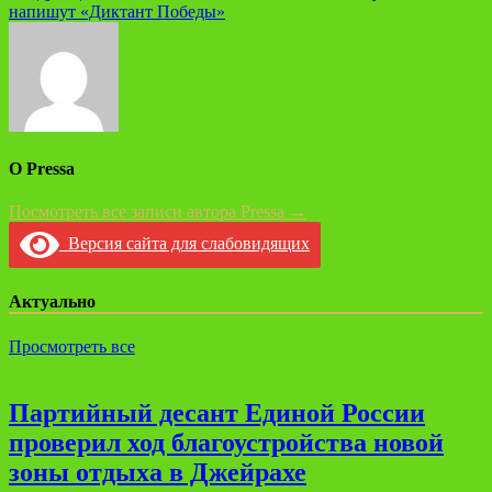
записям
напишут «Диктант Победы»
О Pressa
Посмотреть все записи автора Pressa →
Версия сайта для слабовидящих
Актуально
Просмотреть все
Партийный десант Единой России
проверил ход благоустройства новой
зоны отдыха в Джейрахе