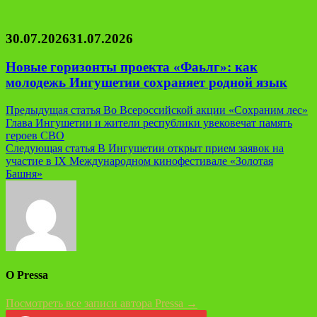
30.07.2026
31.07.2026
Новые горизонты проекта «Фаьлг»: как
молодежь Ингушетии сохраняет родной язык
Навигация
Предыдущая статья
Во Всероссийской акции «Сохраним лес»
Глава Ингушетии и жители республики увековечат память
по
героев СВО
записям
Следующая статья
В Ингушетии открыт прием заявок на
участие в IX Международном кинофестивале «Золотая
Башня»
О Pressa
Посмотреть все записи автора Pressa →