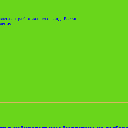
нтакт-центра Социального фонда России
еления