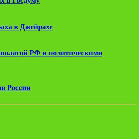
х в Госдуму
дыха в Джейрахе
 палатой РФ и политическими
ов России