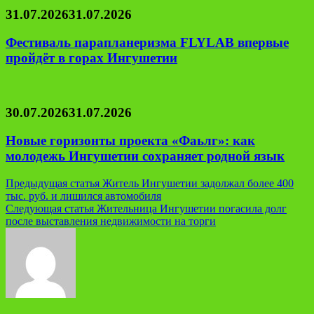
31.07.2026
31.07.2026
Фестиваль парапланеризма FLYLAB впервые
пройдёт в горах Ингушетии
30.07.2026
31.07.2026
Новые горизонты проекта «Фаьлг»: как
молодежь Ингушетии сохраняет родной язык
Навигация
Предыдущая статья
Житель Ингушетии задолжал более 400
тыс. руб. и лишился автомобиля
по
Следующая статья
Жительница Ингушетии погасила долг
записям
после выставления недвижимости на торги