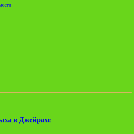
мости
дыха в Джейрахе