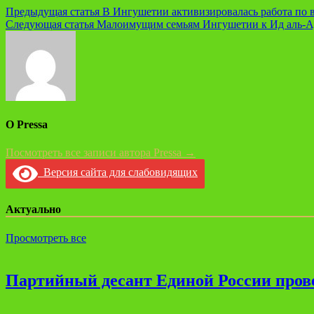
Предыдущая статья
В Ингушетии активизировалась работа по 
Следующая статья
Малоимущим семьям Ингушетии к Ид аль-Адх
О Pressa
Посмотреть все записи автора Pressa →
Версия сайта для слабовидящих
Актуально
Просмотреть все
Партийный десант Единой России прове