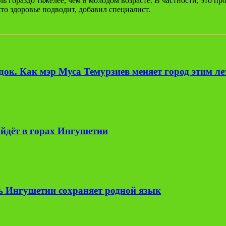
ль гораздо тяжелее, чем в молодом возрасте. В частности, это п
то здоровье подводит, добавил специалист.
ок. Как мэр Муса Темурзиев меняет город этим л
йдёт в горах Ингушетии
ь Ингушетии сохраняет родной язык