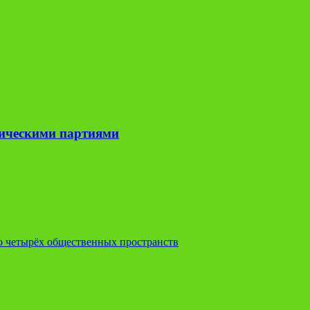
тическими партиями
о четырёх общественных пространств