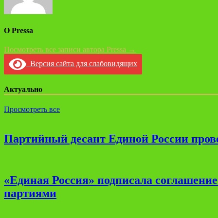
О Pressa
Посмотреть все записи автора Pressa →
Версия сайта для слабовидящих
Актуально
Просмотреть все
Партийный десант Единой России прове
«Единая Россия» подписала соглашени
партиями