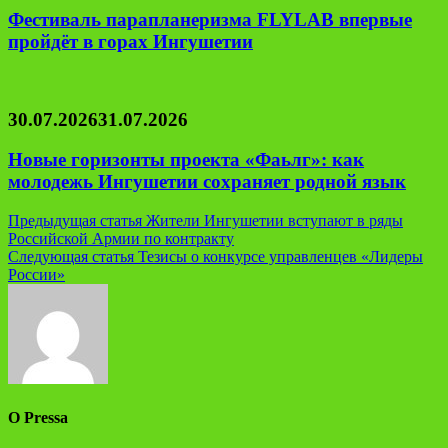
Фестиваль парапланеризма FLYLAB впервые
пройдёт в горах Ингушетии
30.07.2026
31.07.2026
Новые горизонты проекта «Фаьлг»: как
молодежь Ингушетии сохраняет родной язык
Навигация
Предыдущая статья
Жители Ингушетии вступают в ряды
Российской Армии по контракту
по
Следующая статья
Тезисы о конкурсе управленцев «Лидеры
записям
России»
О Pressa