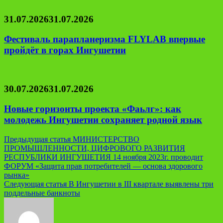
31.07.2026
31.07.2026
Фестиваль парапланеризма FLYLAB впервые
пройдёт в горах Ингушетии
30.07.2026
31.07.2026
Новые горизонты проекта «Фаьлг»: как
молодежь Ингушетии сохраняет родной язык
Навигация
Предыдущая статья
МИНИСТЕРСТВО
ПРОМЫШЛЕННОСТИ, ЦИФРОВОГО РАЗВИТИЯ
по
РЕСПУБЛИКИ ИНГУШЕТИЯ 14 ноября 2023г. проводит
записям
ФОРУМ «Защита прав потребителей — основа здорового
рынка»
Следующая статья
В Ингушетии в III квартале выявлены три
поддельные банкноты