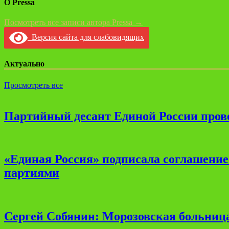
О Pressa
Посмотреть все записи автора Pressa →
Версия сайта для слабовидящих
Актуально
Просмотреть все
Партийный десант Единой России прове
«Единая Россия» подписала соглашени
партиями
Сергей Собянин: Морозовская больница