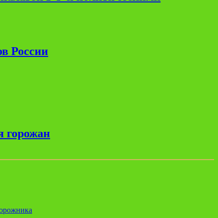
ов России
я горожан
дорожника