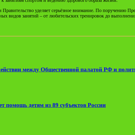
к занятиям спортом и ведению здорового образа жизни.
 Правительство уделяет серьёзное внимание. По поручению През
чных видов занятий – от любительских тренировок до выполне
одействии между Общественной палатой РФ и поли
т помощь детям из 89 субъектов России