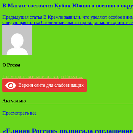
В Магасе состоялся Кубок Южного военного окру
Навигация
Предыдущая статья
В Кремле заявили, что уделяют особое вни
Следующая статья
Столичные власти проводят мониторинг все
по
записям
О Pressa
Посмотреть все записи автора Pressa →
Версия сайта для слабовидящих
Актуально
Просмотреть все
«Единая Россия» подписала соглашени