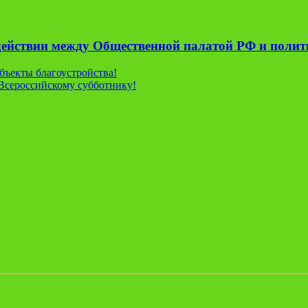
одействии между Общественной палатой РФ и поли
объекты благоустройства!
 Всероссийскому субботнику!