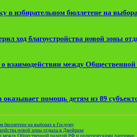
ку в избирательном бюллетене на выбора
рил ход благоустройства новой зоны от
е о взаимодействии между Общественной
 оказывает помощь детям из 89 субъект
ом бюллетене на выборах в Госдуму
ройства новой зоны отдыха в Джейрахе
ии между Общественной палатой РФ и политическими партиями