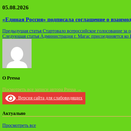
05.08.2026
«Единая Россия» подписала соглашение о взаим
Навигация
Предыдущая статья
Стартовало всероссийское голосование за 
Следующая статья
Администрация г. Магас присоединяется ко
по
записям
О Pressa
Посмотреть все записи автора Pressa →
Версия сайта для слабовидящих
Актуально
Просмотреть все