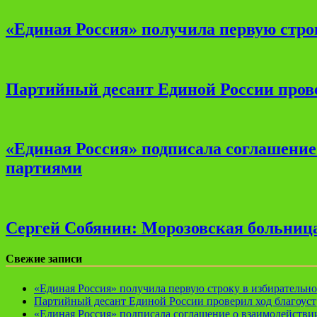
«Единая Россия» получила первую стро
Партийный десант Единой России прове
«Единая Россия» подписала соглашени
партиями
Сергей Собянин: Морозовская больница
Свежие записи
«Единая Россия» получила первую строку в избирательн
Партийный десант Единой России проверил ход благоуст
«Единая Россия» подписала соглашение о взаимодейств