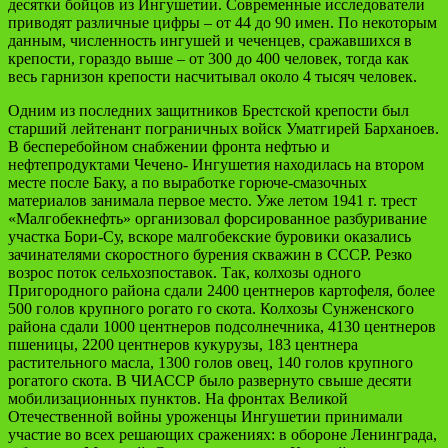
десятки бойцов из Ингушетии. Современные исследователи
приводят различные цифры – от 44 до 90 имен. По некоторым
данным, численность ингушей и чеченцев, сражавшихся в
крепости, гораздо выше – от 300 до 400 человек, тогда как
весь гарнизон крепости насчитывал около 4 тысяч человек.
Одним из последних защитников Брестской крепости был
старший лейтенант пограничных войск Уматгирей Барханоев.
В бесперебойном снабжении фронта нефтью и
нефтепродуктами Чечено- Ингушетия находилась на втором
месте после Баку, а по выработке горюче-смазочных
материалов занимала первое место. Уже летом 1941 г. трест
«Малгобекнефть» организовал форсированное разбуривание
участка Бори-Су, вскоре малгобекские буровики оказались
зачинателями скоростного бурения скважин в СССР. Резко
возрос поток сельхозпоставок. Так, колхозы одного
Пригородного района сдали 2400 центнеров картофеля, более
500 голов крупного рогато го скота. Колхозы Сунженского
района сдали 1000 центнеров подсолнечника, 4130 центнеров
пшеницы, 2200 центнеров кукурузы, 183 центнера
растительного масла, 1300 голов овец, 140 голов крупного
рогатого скота. В ЧИАССР было развернуто свыше десяти
мобилизационных пунктов. На фронтах Великой
Отечественной войны уроженцы Ингушетии принимали
участие во всех решающих сражениях: в обороне Ленинграда,