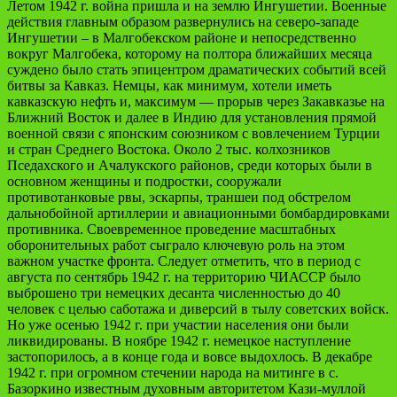
Летом 1942 г. война пришла и на землю Ингушетии. Военные
действия главным образом развернулись на северо-западе
Ингушетии – в Малгобекском районе и непосредственно
вокруг Малгобека, которому на полтора ближайших месяца
суждено было стать эпицентром драматических событий всей
битвы за Кавказ. Немцы, как минимум, хотели иметь
кавказскую нефть и, максимум — прорыв через Закавказье на
Ближний Восток и далее в Индию для установления прямой
военной связи с японским союзником с вовлечением Турции
и стран Среднего Востока. Около 2 тыс. колхозников
Пседахского и Ачалукского районов, среди которых были в
основном женщины и подростки, сооружали
противотанковые рвы, эскарпы, траншеи под обстрелом
дальнобойной артиллерии и авиационными бомбардировками
противника. Своевременное проведение масштабных
оборонительных работ сыграло ключевую роль на этом
важном участке фронта. Следует отметить, что в период с
августа по сентябрь 1942 г. на территорию ЧИАССР было
выброшено три немецких десанта численностью до 40
человек с целью саботажа и диверсий в тылу советских войск.
Но уже осенью 1942 г. при участии населения они были
ликвидированы. В ноябре 1942 г. немецкое наступление
застопорилось, а в конце года и вовсе выдохлось. В декабре
1942 г. при огромном стечении народа на митинге в с.
Базоркино известным духовным авторитетом Кази-муллой