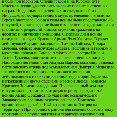
в боях под Москвой, Сталинградом и на Курской дуге.
Многие ингуши удостоились высоких правительственных
наград. По данным современных исследователей из
Ингушского государственного музея краеведения, к званию
Героя Советского Союза в годы войны было представлено 46
ингушей, но награждение было отменено или задержано из-за
сталинских репрессий. Самоотверженно сражались на
фронтах и ингушские женщины. С первых дней войны
находилась в рядах Красной Армии Ляля Ужахова. В рядах
действующей армии находились Тамила Гойгова, Тамара
Цечоева, офицер медслужбы Дудаева. Подлинный героизм и
мужество проявили Тамара Албогачиева, сестры Нина и
Асият Тутаевы, удостоенные правительственных наград.
Настоящей легендой стал Абдулла Цароев, командир разведки
партизанского отряда под командованием Дмитрия Медведева
– известного в истории партизанского движения,
действовавшего на оккупированной территории Украины,
награжденный двумя орденами Красной Звезды, орденом
Красного Знамени и медалями. Прославленный командир
ингушских партизанских отрядов периода гражданской
войны Хизир Орцханов по указанию командующего
Закавказским военным округом генерала Тюленева
организовал в декабре 1941 г. партизанский отряд на
территории Пригородного района для ведения борьбы в тылу
противника в случае занятия им территории республики.