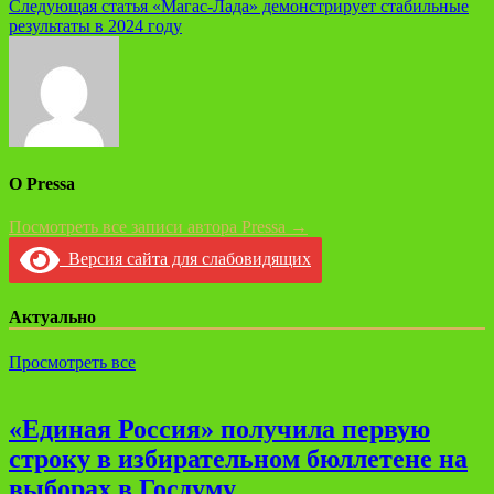
записям
Следующая статья
«Магас-Лада» демонстрирует стабильные
результаты в 2024 году
О Pressa
Посмотреть все записи автора Pressa →
Версия сайта для слабовидящих
Актуально
Просмотреть все
«Единая Россия» получила первую
строку в избирательном бюллетене на
выборах в Госдуму