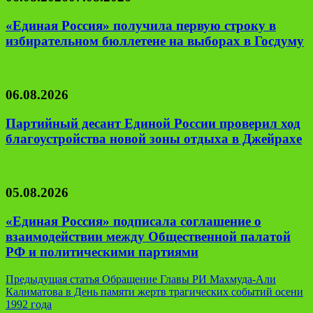
«Единая Россия» получила первую строку в
избирательном бюллетене на выборах в Госдуму
06.08.2026
Партийный десант Единой России проверил ход
благоустройства новой зоны отдыха в Джейрахе
05.08.2026
«Единая Россия» подписала соглашение о
взаимодействии между Общественной палатой
РФ и политическими партиями
Навигация
Предыдущая статья
Обращение Главы РИ Махмуда-Али
Калиматова в День памяти жертв трагических событий осени
по
1992 года