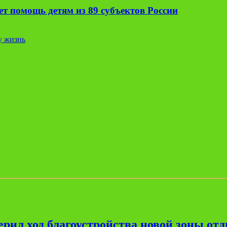
т помощь детям из 89 субъектов России
у жизнь
рил ход благоустройства новой зоны от