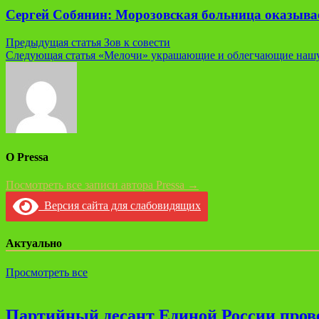
Сергей Собянин: Морозовская больница оказывае
Навигация
Предыдущая статья
Зов к совести
Следующая статья
«Мелочи» украшающие и облегчающие наш
по
записям
О Pressa
Посмотреть все записи автора Pressa →
Версия сайта для слабовидящих
Актуально
Просмотреть все
Партийный десант Единой России прове