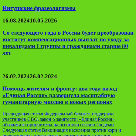
Ингушские фразеологизмы
16.08.2024
10.05.2026
Со следующего года в России будет преобразован
институт компенсационных выплат по уходу за
инвалидами I группы и гражданами старше 80
лет
26.02.2024
26.02.2024
Помощь жителям и фронту: два года назад
«Единая Россия» развернула масштабную
гуманитарную миссию в новых регионах
Навигация
Предыдущая статья
Федеральный бюджет, поддержка
участников СВО, закон о занятости: «Единая Россия»
по
обозначила приоритеты на осеннюю сессию Госдумы
записям
Следующая статья
Вакцинация населения против кори и
полиомиелита проводится в соответствии с планом