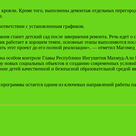
й кровли. Кроме того, выполнены демонтаж отдельных перегород
н.
соответствии с установленным графиком.
аким станет детский сад после завершения ремонта. Речь идет о
ик работает в хорошем темпе, основные этапы выполняются посл
ать этот проект до его полной реализации», — отметил Магомед
 на особом контроле Главы Республики Ингушетия Махмуд-Али К
ву новых социальных объектов и созданию современных условий
ние детей качественной и безопасной образовательной средой я
программы остается одним из ключевых направлений работы пар