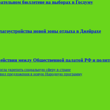
рательном бюллетене на выборах в Госдуму
лагоустройства новой зоны отдыха в Джейрахе
одействии между Общественной палатой РФ и поли
гла укрепить социальную сферу в стране
авил предложения в новую Народную программу