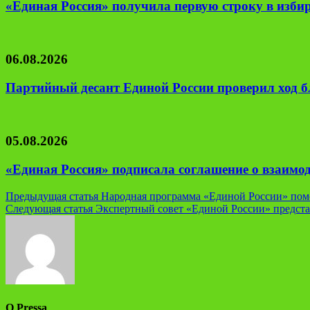
«Единая Россия» получила первую строку в изби
06.08.2026
Партийный десант Единой России проверил ход б
05.08.2026
«Единая Россия» подписала соглашение о взаим
Навигация
Предыдущая статья
Народная программа «Единой России» помо
Следующая статья
Экспертный совет «Единой России» предст
по
записям
О Pressa