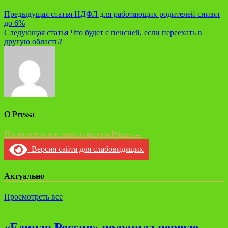
Навигация
Предыдущая статья
НДФЛ для работающих родителей снизят
до 6%
по
Следующая статья
Что будет с пенсией, если переехать в
записям
другую область?
О Pressa
Посмотреть все записи автора Pressa →
Версия сайта для слабовидящих
Актуально
Просмотреть все
«Единая Россия» получила первую