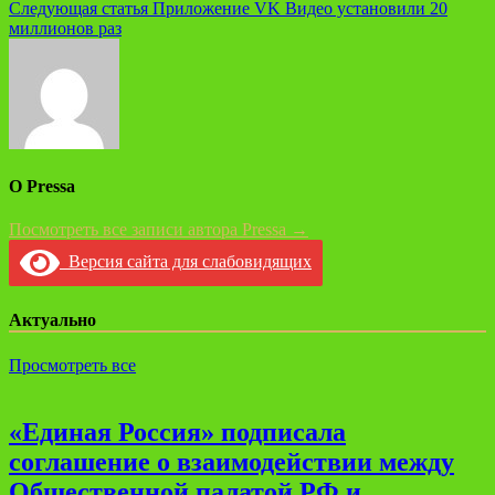
по
Следующая статья
Приложение VK Видео установили 20
записям
миллионов раз
О Pressa
Посмотреть все записи автора Pressa →
Версия сайта для слабовидящих
Актуально
Просмотреть все
«Единая Россия» подписала
соглашение о взаимодействии между
Общественной палатой РФ и