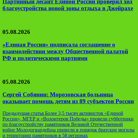
Партийный десант Единой России проверил ход
благоустройства новой зоны отдыха в Джейрахе
05.08.2026
«Единая Россия» подписала соглашение о
взаимодействии между Общественной палатой
РФ и политическими партиями
05.08.2026
Сергей Собянин: Морозовская больница
оказывает помощь детям из 89 субъектов России
Навигация
Предыдущая статья
Более 3,5 тысяч активистов «Единой
России», МГЕР и «Волонтеров Победы» провели субботники
по
по благоустройству памятников Великой Отечественной
записям
войне Молодогвардейцы привели в порядок братские могилы
и территории памятников в 58 регионах