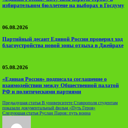
избирательном бюллетене на выборах в Госдуму
06.08.2026
Партийный десант Единой России проверил ход
благоустройства новой зоны отдыха в Джейрахе
05.08.2026
«Единая Россия» подписала соглашение о
взаимодействии между Общественной палатой
РФ и политическими партиями
Навигация
Предыдущая статья
В университете Ставрополя студентам
показали документальный фильм «Путь Героя»
по
Следующая статья
Руслан Паров: путь воина
записям