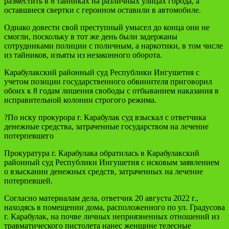
разместить в 8 тайниках на различных улицах города, а
оставшиеся свертки с героином оставили в автомобиле.
Однако довести свой преступный умысел до конца они не
смогли, поскольку в тот же день были задержаны
сотрудниками полиции с поличным, а наркотики, в том числе
из тайников, изъяты из незаконного оборота.
Карабулакский районный суд Республики Ингушетия с
учетом позиции государственного обвинителя приговорил
обоих к 8 годам лишения свободы с отбыванием наказания в
исправительной колонии строгого режима.
?По иску прокурора г. Карабулак суд взыскал с ответчика
денежные средства, затраченные государством на лечение
потерпевшего
Прокуратура г. Карабулака обратилась в Карабулакский
районный суд Республики Ингушетия с исковым заявлением
о взыскании денежных средств, затраченных на лечение
потерпевшей.
Согласно материалам дела, ответчик 20 августа 2022 г.,
находясь в помещении дома, расположенного по ул. Градусова
г. Карабулак, на почве личных неприязненных отношений из
травматического пистолета нанес женщине телесные