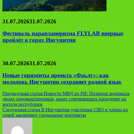
31.07.2026
31.07.2026
Фестиваль парапланеризма FLYLAB впервые
пройдёт в горах Ингушетии
30.07.2026
31.07.2026
Новые горизонты проекта «Фаьлг»: как
молодежь Ингушетии сохраняет родной язык
Навигация
Предыдущая статья
Новости МВД по РИ: Полиция задержала
двоих злоумышленников, ранее совершивших нападение на
по
жителя республики
записям
Следующая статья
В Ингушетии участники СВО и члены их
семей заключают социальные контракты