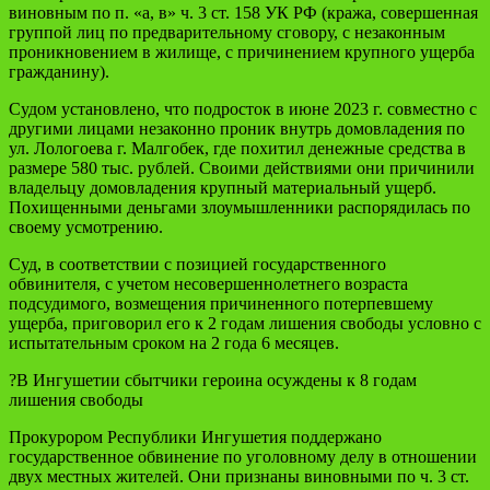
виновным по п. «а, в» ч. 3 ст. 158 УК РФ (кража, совершенная
группой лиц по предварительному сговору, с незаконным
проникновением в жилище, с причинением крупного ущерба
гражданину).
Судом установлено, что подросток в июне 2023 г. совместно с
другими лицами незаконно проник внутрь домовладения по
ул. Лологоева г. Малгобек, где похитил денежные средства в
размере 580 тыс. рублей. Своими действиями они причинили
владельцу домовладения крупный материальный ущерб.
Похищенными деньгами злоумышленники распорядилась по
своему усмотрению.
Суд, в соответствии с позицией государственного
обвинителя, с учетом несовершеннолетнего возраста
подсудимого, возмещения причиненного потерпевшему
ущерба, приговорил его к 2 годам лишения свободы условно с
испытательным сроком на 2 года 6 месяцев.
?В Ингушетии сбытчики героина осуждены к 8 годам
лишения свободы
Прокурором Республики Ингушетия поддержано
государственное обвинение по уголовному делу в отношении
двух местных жителей. Они признаны виновными по ч. 3 ст.