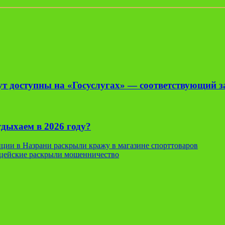
нут доступны на «Госуслугах» — соответствующий 
тдыхаем в 2026 году?
иции в Назрани раскрыли кражу в магазине спорттоваров
лицейские раскрыли мошенничество