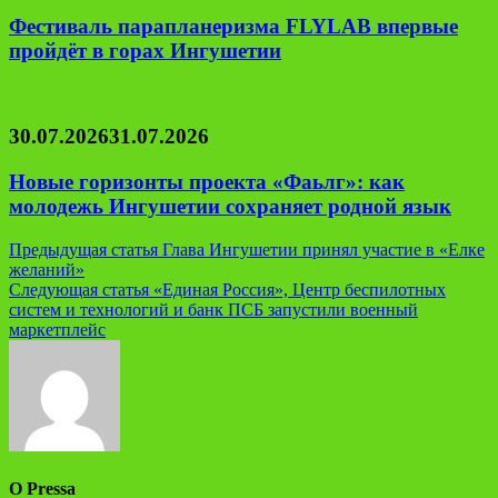
Фестиваль парапланеризма FLYLAB впервые
пройдёт в горах Ингушетии
30.07.2026
31.07.2026
Новые горизонты проекта «Фаьлг»: как
молодежь Ингушетии сохраняет родной язык
Навигация
Предыдущая статья
Глава Ингушетии принял участие в «Елке
желаний»
по
Следующая статья
«Единая Россия», Центр беспилотных
записям
систем и технологий и банк ПСБ запустили военный
маркетплейс
О Pressa