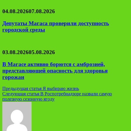
04.08.2026
07.08.2026
Депутаты Магаса проверили доступность
городской среды
03.08.2026
05.08.2026
В Магасе активно борются с амброзией,
представляющей опасность для здоровья
горожан
Навигация
Предыдущая статья
Я выбираю жизнь
Следующая статья
В Роспотребнадзоре назвали самую
по
полезную сезонную ягоду
записям