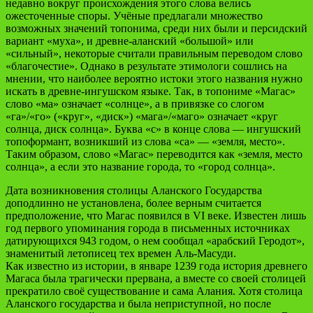
недавно вокруг происхождения этого слова велись
ожесточенные споры. Учёные предлагали множество
возможных значений топонима, среди них были и персидский
вариант «муха», и древне-аланский «большой» или
«сильный», некоторые считали правильным переводом слово
«благочестие». Однако в результате этимологи сошлись на
мнении, что наиболее вероятно истоки этого названия нужно
искать в древне-ингушском языке. Так, в топониме «Магас»
слово «ма» означает «солнце», а в привязке со слогом
«га»/«го» («круг», «диск») «мага»/«маго» означает «круг
солнца, диск солнца». Буква «с» в конце слова — ингушский
топоформант, возникший из слова «са» — «земля, место».
Таким образом, слово «Магас» переводится как «земля, место
солнца», а если это название города, то «город солнца».
Дата возникновения столицы Аланского Государства
доподлинно не установлена, более верным считается
предположение, что Магас появился в VI веке. Известен лишь
год первого упоминания города в письменных источниках
датирующихся 943 годом, о нем сообщал «арабский Геродот»,
знаменитый летописец тех времен Аль-Масуди.
Как известно из истории, в январе 1239 года история древнего
Магаса была трагически прервана, а вместе со своей столицей
прекратило своё существование и сама Алания. Хотя столица
Аланского государства и была неприступной, но после