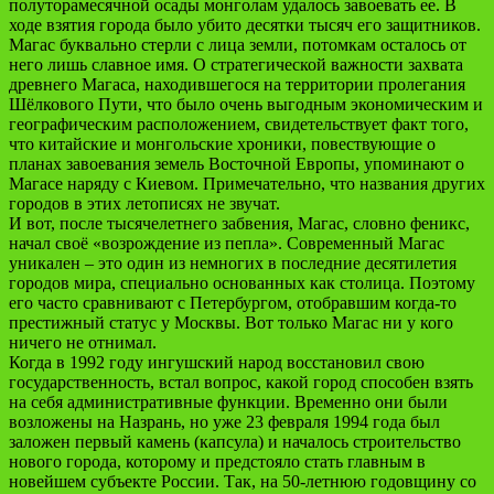
полуторамесячной осады монголам удалось завоевать ее. В
ходе взятия города было убито десятки тысяч его защитников.
Магас буквально стерли с лица земли, потомкам осталось от
него лишь славное имя. О стратегической важности захвата
древнего Магаса, находившегося на территории пролегания
Шёлкового Пути, что было очень выгодным экономическим и
географическим расположением, свидетельствует факт того,
что китайские и монгольские хроники, повествующие о
планах завоевания земель Восточной Европы, упоминают о
Магасе наряду с Киевом. Примечательно, что названия других
городов в этих летописях не звучат.
И вот, после тысячелетнего забвения, Магас, словно феникс,
начал своё «возрождение из пепла». Современный Магас
уникален – это один из немногих в последние десятилетия
городов мира, специально основанных как столица. Поэтому
его часто сравнивают с Петербургом, отобравшим когда-то
престижный статус у Москвы. Вот только Магас ни у кого
ничего не отнимал.
Когда в 1992 году ингушский народ восстановил свою
государственность, встал вопрос, какой город способен взять
на себя административные функции. Временно они были
возложены на Назрань, но уже 23 февраля 1994 года был
заложен первый камень (капсула) и началось строительство
нового города, которому и предстояло стать главным в
новейшем субъекте России. Так, на 50-летнюю годовщину со