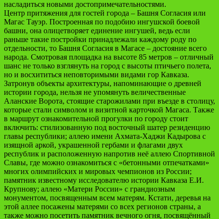
насладиться новыми достопримечательностями.
Центр притяжения для гостей города – Башня Согласия или
Магас Тауэр. Построенная по подобию ингушской боевой
башни, она олицетворяет единение ингушей, ведь если
раньше такие постройки принадлежали каждому роду по
отдельности, то Башня Согласия в Магасе – достояние всего
народа. Смотровая площадка на высоте 85 метров – отличный
шанс не только взглянуть на город с высоты птичьего полета,
но и восхититься неповторимыми видами гор Кавказа.
Затронув объекты архитектуры, напоминающие о древней
истории города, нельзя не упомянуть величественные
Аланские Ворота, стоящие старожилами при въезде в столицу,
которые стали символом и визитной карточкой Магаса. Также
в маршрут ознакомительной прогулки по городу стоит
включить: стилизованную под восточный шатер резиденцию
главы республики; аллею имени Ахмата-Хаджи Кадырова с
изящной аркой, украшенной гербами и флагами двух
республик и расположенную напротив неё аллею Спортивной
Славы, где можно ознакомиться с «бетонными отпечатками»
многих олимпийских и мировых чемпионов из России;
памятник известному исследователю истории Кавказа Е.И.
Крупнову; аллею «Матери России» с грандиозным
монументом, посвященным всем матерям. Кстати, деревья на
этой аллее посажены матерями со всех регионов страны, а
также можно посетить памятник вечного огня, посвящённый