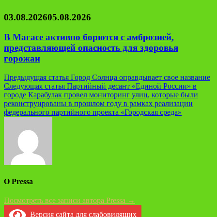
03.08.2026
05.08.2026
В Магасе активно борются с амброзией,
представляющей опасность для здоровья
горожан
Навигация
Предыдущая статья
Город Солнца оправдывает свое название
Следующая статья
Партийный десант «Единой России» в
по
городе Карабулак провел мониторинг улиц, которые были
записям
реконструированы в прошлом году в рамках реализации
федерального партийного проекта «Городская среда»
О Pressa
Посмотреть все записи автора Pressa →
Версия сайта для слабовидящих