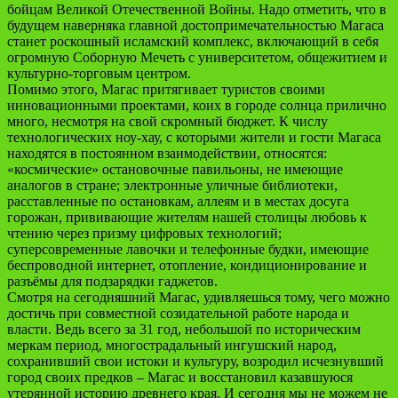
бойцам Великой Отечественной Войны. Надо отметить, что в
будущем наверняка главной достопримечательностью Магаса
станет роскошный исламский комплекс, включающий в себя
огромную Соборную Мечеть с университетом, общежитием и
культурно-торговым центром.
Помимо этого, Магас притягивает туристов своими
инновационными проектами, коих в городе солнца прилично
много, несмотря на свой скромный бюджет. К числу
технологических ноу-хау, с которыми жители и гости Магаса
находятся в постоянном взаимодействии, относятся:
«космические» остановочные павильоны, не имеющие
аналогов в стране; электронные уличные библиотеки,
расставленные по остановкам, аллеям и в местах досуга
горожан, прививающие жителям нашей столицы любовь к
чтению через призму цифровых технологий;
суперсовременные лавочки и телефонные будки, имеющие
беспроводной интернет, отопление, кондиционирование и
разъёмы для подзарядки гаджетов.
Смотря на сегодняшний Магас, удивляешься тому, чего можно
достичь при совместной созидательной работе народа и
власти. Ведь всего за 31 год, небольшой по историческим
меркам период, многострадальный ингушский народ,
сохранивший свои истоки и культуру, возродил исчезнувший
город своих предков – Магас и восстановил казавшуюся
утерянной историю древнего края. И сегодня мы не можем не