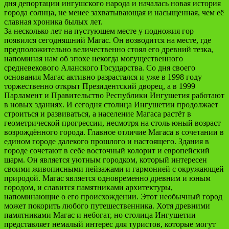
дня депортации ингушского народа и началась новая история
города солнца, не менее захватывающая и насыщенная, чем её
славная хроника былых лет.
За несколько лет на пустующем месте у подножия гор
появился сегодняшний Магас. Он возводится на месте, где
предположительно величественно стоял его древний тезка,
напоминая нам об эпохе некогда могущественного
средневекового Аланского Государства. Со дня своего
основания Магас активно разрастался и уже в 1998 году
торжественно открыт Президентский дворец, а в 1999
Парламент и Правительство Республики Ингушетия работают
в новых зданиях. И сегодня столица Ингушетии продолжает
строиться и развиваться, а население Магаса растёт в
геометрической прогрессии, несмотря на столь юный возраст
возрождённого города. Главное отличие Магаса в сочетании в
едином городе далекого прошлого и настоящего. Здания в
городе сочетают в себе восточный колорит и европейский
шарм. Он является уютным городком, который интересен
своими живописными пейзажами и гармонией с окружающей
природой. Магас является одновременно древним и юным
городом, и славится памятниками архитектуры,
напоминающие о его происхождении. Этот необычный город
может покорить любого путешественника. Хотя древними
памятниками Магас и небогат, но столица Ингушетии
представляет немалый интерес для туристов, которые могут