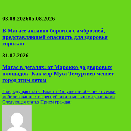
03.08.2026
05.08.2026
В Магасе активно борются с амброзией,
представляющей опасность для здоровья
горожан
31.07.2026
Магас в деталях: от Марокко до дворовых
площадок. Как мэр Муса Темурзиев меняет
город этим летом
Навигация
Предыдущая статья
Власти Ингушетии обеспечат семьи
мобилизованных из республики земельными участками
по
Следующая статья
Прием граждан
записям