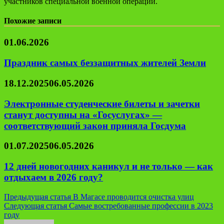
участников специальной военной операции.
Похожие записи
01.06.2026
Праздник самых беззащитных жителей Земли
18.12.2025
06.05.2026
Электронные студенческие билеты и зачетки
станут доступны на «Госуслугах» —
соответствующий закон приняла Госдума
01.07.2025
06.05.2026
12 дней новогодних каникул и не только — как
отдыхаем в 2026 году?
Навигация
Предыдущая статья
В Магасе проводится очистка улиц
Следующая статья
Самые востребованные профессии в 2023
по
году