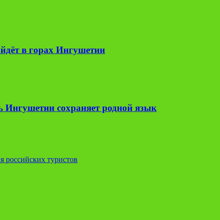
йдёт в горах Ингушетии
ь Ингушетии сохраняет родной язык
я российских туристов