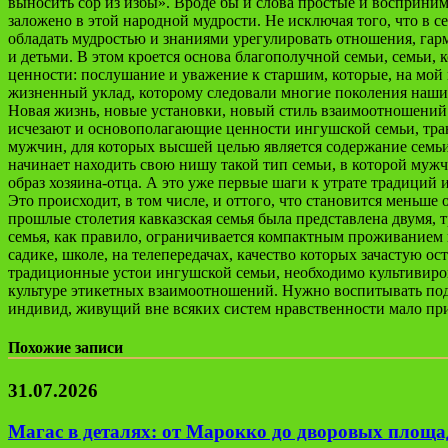
выносить сор из избы». Вроде бы и слова простые и восприним
заложено в этой народной мудрости. Не исключая того, что в с
обладать мудростью и знаниями урегулировать отношения, га
и детьми. В этом кроется основа благополучной семьи, семьи
ценности: послушание и уважение к старшим, которые, на мой
жизненный уклад, которому следовали многие поколения наши
Новая жизнь, новые установки, новый стиль взаимоотношений в
исчезают и основополагающие ценности ингушской семьи, тра
мужчин, для которых высшей целью является содержание семьи
начинает находить свою нишу такой тип семьи, в которой муж
образ хозяина-отца. А это уже первые шаги к утрате традиций
Это происходит, в том числе, и оттого, что становится меньш
прошлые столетия кавказская семья была представлена двумя, 
семья, как правило, ограничивается компактным проживанием п
садике, школе, на телепередачах, качество которых зачастую о
традиционные устои ингушской семьи, необходимо культивиров
культуре этикетных взаимоотношений. Нужно воспитывать подр
индивид, живущий вне всяких систем нравственности мало приг
Похожие записи
31.07.2026
Магас в деталях: от Марокко до дворовых площад