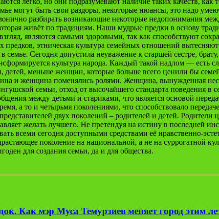
аются легко, но они подразумевают наличие таких качеств, как 
емье могут быть свои раздоры, некоторые нюансы, это надо умеюч
рмонично разбирать возникающие некоторые недопонимания меж
, которая живёт по традициям. Наши мудрые предки в основу тр
 взгляд, являются самыми здоровыми, так как способствуют со
х предков, этническая культура семейных отношений вытесняют
 семье. Сегодня допустила неуважение к старшей сестре, брату,
нсформируется культура народа. Каждый такой надлом — есть с
, детей, меньше женщин, которые больше всего ценили бы семе
чина и женщина поменялись ролями. Женщина, вынужденная нест
 ингушской семьи, отход от высочайшего стандарта поведения в 
е общения между детьми и стариками, что является основой пере
тремя, а то и четырьмя поколениями, что способствовало перед
редставителей двух поколений – родителей и детей. Родители це
ставляет желать лучшего. Не претендуя на истину в последней ин
ать всеми сегодня доступными средствами её нравственно-эсте
астающее поколение на национальной, а не на суррогатной кул
оден для создания семьи, да и для общества.
ок. Как мэр Муса Темурзиев меняет город этим л