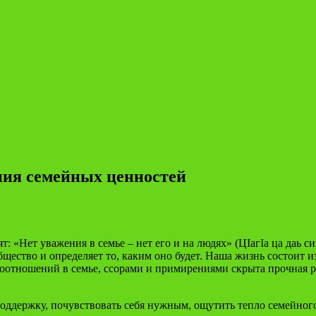
ния семейных ценностей
т: «Нет уважения в семье – нет его и на людях» (ЦIагIа ца даь с
ество и определяет то, каким оно будет. Наша жизнь состоит из
моотношений в семье, ссорами и примирениями скрыта прочная ро
оддержку, почувствовать себя нужным, ощутить тепло семейного