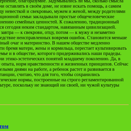
терпение, благоразумие. Задумывались ли мы, сколько смысла
и оставлять в своём доме, не извне искать помощь, а самим
ду невесткой и свекровью, мужем и женой, между родителями
адиционной семьи закладывали простые общечеловеческие
хранению семейных ценностей. К сожалению, традиционный
ся сегодня неким стандартом, навязанным цивилизацией.
 завтра — к свекрови, отцу, потом — к мужу и незаметно
ледствие неисправленных вовремя ошибок. Становится меньше
йный очаг и материнство. В нашем обществе медленно
и бремя матери, жены и кормильца, перестает культивировать
семье и в обществе, которого придерживались наши прадеды.
дачи этико-эстетических понятий младшему поколению. Да, в
аче опыта, норм нравственности и жизненных принципов. Сейчас
лыми днями на работе, а ребенок растет и развивается в
станции, считаю, что для того, чтобы сохранились
тические нормы, построенные на строго регламентированной
ьтуре, поскольку не знающий ни своей, ни чужой культуры
етом