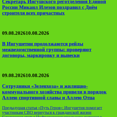
Секретарь Ингушского реготделения Единой
России Микаил Илезов поздравил с Днём
строителя всех причастных
09.08.2026
10.08.2026
В Ингушетии продолжаются рейды
межведомственной группы: проверяют
договоры, маркировку и вывески
09.08.2026
10.08.2026
Сотрудники «Зеленхоза» и жилищно-
коммунального хозяйства привели в порядок
Аллею спортивной славы и Аллею Отца
Навигация
Предыдущая статья
«Путь Героя»: Ингушетия помогает
участникам СВО вернуться к гражданской жизни
по