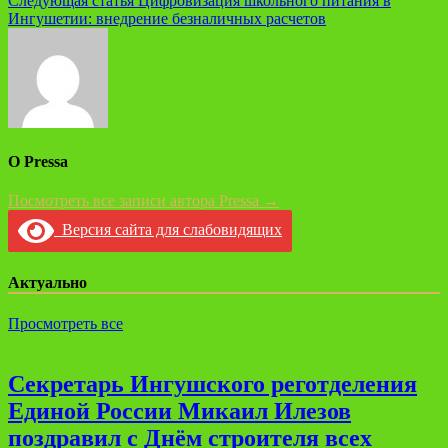
Следующая статья
Цифровизация школьного питания в
записям
Ингушетии: внедрение безналичных расчетов
О Pressa
Посмотреть все записи автора Pressa →
Версия сайта для слабовидящих
Актуально
Просмотреть все
Секретарь Ингушского реготделения
Единой России Микаил Илезов
поздравил с Днём строителя всех